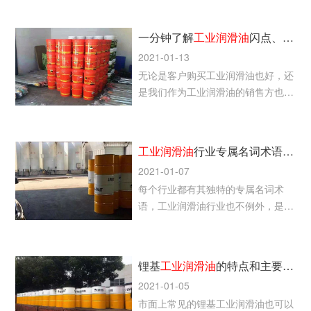
和更换润滑油是无法避免的
一分钟了解
工业润滑油
闪点、倾点和粘度指数等的基本定义
2021-01-13
无论是客户购买工业润滑油也好，还
是我们作为工业润滑油的销售方也
好，都需要对润滑油的基本特性的定
义了如指掌，否则有可能给生产带来
不必要的麻烦、降低生产效率，严重
工业润滑油
行业专属名词术语表：新入行必看干货！
的甚至引发机械设备故障、停车等问
2021-01-07
题。
每个行业都有其独特的专属名词术
语，工业润滑油行业也不例外，是新
入行的朋友们必看的干货，了解专属
名词是基础也是提高从业者自身能力
的利器。
锂基
工业润滑油
的特点和主要用途
2021-01-05
市面上常见的锂基工业润滑油也可以