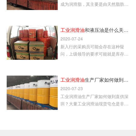
成为润滑脂，其主要是由天然脂肪酸
锂皂，稠化中等粘度的矿物润滑油或
合成润滑油制成，而合成锂基润滑油
是由合成脂肪酸锂皂，稠化中等粘度
工业润滑油
和液压油是什么关系？
的矿物润滑油制成。
2020-07-24
新入行的采购员可能会存在这种疑
问，上级领导的要求可能就是库存告
急，快去采购工业润滑油，但机械设
备上写着的却是抗磨液压油。
工业润滑油
生产厂家如何做到直供深圳
2020-07-23
工业润滑油生产厂家如何做到直供深
圳？大量工业润滑油现货屯仓是非常
可行的一个办法，川致在深圳的仓库
常备各种常用工业润滑油，可实现快
速现货送达。