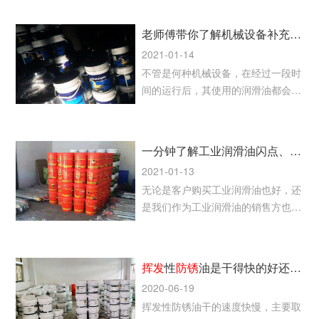
老师傅带你了解机械设备补充和更换润滑油的注意事项
2021-01-14
不管是何种机械设备，在经过一段时
间的运行后，其使用的润滑油都会存
在损耗和质量降低的情况，所以补充
和更换润滑油是无法避免的
一分钟了解工业润滑油闪点、倾点和粘度指数等的基本定义
2021-01-13
无论是客户购买工业润滑油也好，还
是我们作为工业润滑油的销售方也
好，都需要对润滑油的基本特性的定
义了如指掌，否则有可能给生产带来
不必要的麻烦、降低生产效率，严重
挥发
性
防锈
油是干得快的好还是干的慢一点的好？
的甚至引发机械设备故障、停车等问
2020-06-19
题。
挥发性防锈油干的速度快慢，主要取