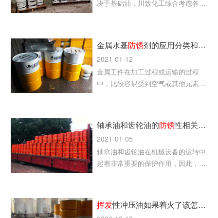
决于基础油，川致化工综合考虑各项
安全环保因素，采用由经特殊选择的
精制溶剂油、多种防锈添加剂精心调
配而成，使用时挥发性好，成膜性
金属水基
防锈
剂的应用分类和基本概述
好，防锈性好，防锈期至少可达半
2021-01-12
年。
金属工件在加工过程或运输的过程
中，比较容易受到空气或其他元素的
侵蚀，导致生锈。常用的防锈方法是
采用防锈剂处理，在金属工件表面涂
上防锈油，从而防止金属表面氧化生
轴承油和齿轮油的
防锈
性相关介绍
锈或腐蚀。
2021-01-05
轴承油和齿轮油在机械设备的运转中
起着非常重要的保护作用，因此，这
两种油品的选择，将直接影响设备的
稳定运行性。为了更好的发挥轴承油
和齿轮油应有的理想性能，选择油品
挥发
性冲压油如果着火了该怎么灭火
时要特别注重其防锈性能和机加工稳