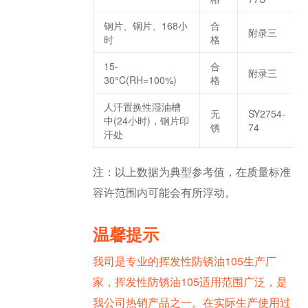
钢片、铜片、168小
合
附录三
时
格
15-
合
附录三
30°C(RH=100%)
格
人汗置换性湿油槽
无
SY2754-
中(24小时)，钢片印
锈
74
汗处
注：以上数据为典型参考值，在质量标准
容许范围内可能会有所浮动。
温馨提示
我司是专业的挥发性防锈油105生产厂
家，挥发性防锈油105适用范围广泛，是
我公司热销产品之一。在实际生产使用过