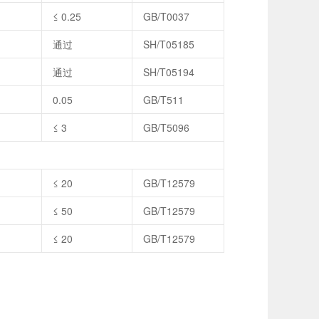
≤ 0.25
GB/T0037
通过
SH/T05185
通过
SH/T05194
0.05
GB/T511
≤ 3
GB/T5096
≤ 20
GB/T12579
≤ 50
GB/T12579
≤ 20
GB/T12579