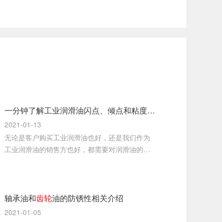
一分钟了解工业润滑油闪点、倾点和粘度指数等的基本定义
2021-01-13
无论是客户购买工业润滑油也好，还是我们作为
工业润滑油的销售方也好，都需要对润滑油的基
本特性的定义了如指掌，否则有可能给生产带来
不必要的麻烦、降低生产效率，严重的甚至引发
机械设备故障、停车等问题。
轴承油和
齿轮
油的防锈性相关介绍
2021-01-05