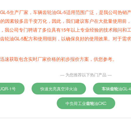
GL-5生产厂家，车辆齿轮油GL-5适用范围广泛，是我公司热
效果的因素较多且千变万化，因此，我们建议客户在大批量使用前
，我公司专门聘请了多位具有15年以上专业经验的技术顾问和
齿轮油GL-5配方和使用细则，以确保良好的使用效果。对于需
可迅速获取包含实时厂家价格的初步报价方案，供您参考。
— 为您推荐以下热门产品 —
QR-1号
快速光亮真空淬火油
车
辆
齿轮
油GL-4
中负荷工业
齿轮
油CKC