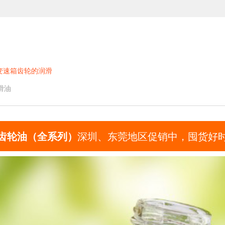
变速箱齿轮的润滑
滑油
齿轮油（全系列）
深圳、东莞地区促销中，囤货好