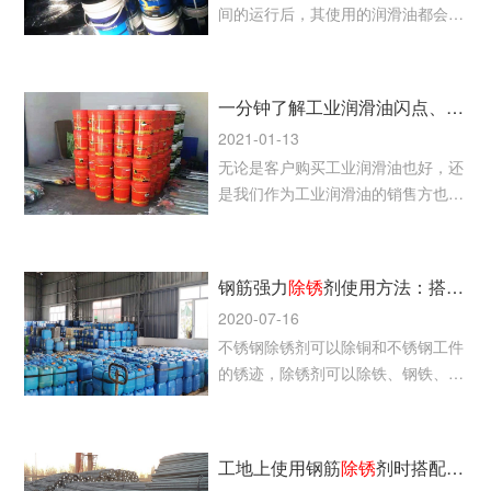
间的运行后，其使用的润滑油都会存
在损耗和质量降低的情况，所以补充
和更换润滑油是无法避免的
一分钟了解工业润滑油闪点、倾点和粘度指数等的基本定义
2021-01-13
无论是客户购买工业润滑油也好，还
是我们作为工业润滑油的销售方也
好，都需要对润滑油的基本特性的定
义了如指掌，否则有可能给生产带来
不必要的麻烦、降低生产效率，严重
钢筋强力
除
锈
剂使用方法：搭配水性防
的甚至引发机械设备故障、停车等问
2020-07-16
题。
不锈钢除锈剂可以除铜和不锈钢工件
的锈迹，除锈剂可以除铁、钢铁、螺
纹钢筋、铸铁、镀锌、哇钢、碳钢
等金属及其合金的浮锈、锈垢、氧化
物、手印和盐，去锈时间快效果好，
工地上使用钢筋
除
锈
剂时搭配高压冲洗设备效果会更好
搭配水性防锈剂效果更好。