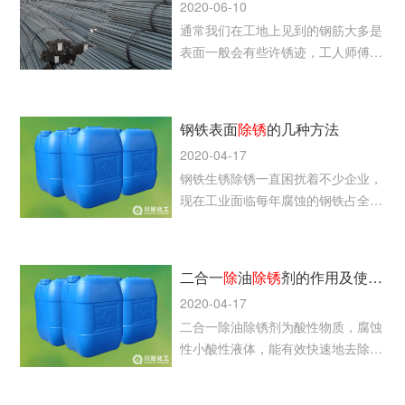
2020-06-10
通常我们在工地上见到的钢筋大多是
表面一般会有些许锈迹，工人师傅们
将大量的钢筋铺设完成后，通常会使
用钢筋除锈剂搭配高压冲洗设备来对
钢筋进行除锈防锈处理。
钢铁表面
除
锈
的几种方法
2020-04-17
钢铁生锈除锈一直困扰着不少企业，
现在工业面临每年腐蚀的钢铁占全球
钢铁生产的四分之一，那么钢铁表面
生锈以后需要怎么除锈呢？
二合一
除
油
除
锈
剂的作用及使用方法
2020-04-17
二合一除油除锈剂为酸性物质，腐蚀
性小酸性液体，能有效快速地去除钢
铁类金属表面的锈迹和轻锈。