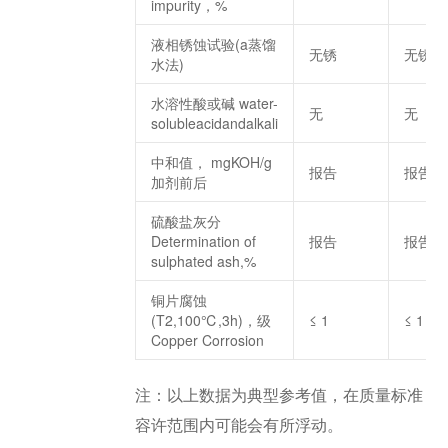
impurity，%
液相锈蚀试验(a蒸馏
无锈
无锈
水法)
水溶性酸或碱 water-
无
无
solubleacidandalkali
中和值， mgKOH/g
报告
报告
加剂前后
硫酸盐灰分
Determination of
报告
报告
sulphated ash,%
铜片腐蚀
(T2,100℃,3h)，级
≤ 1
≤ 1
Copper Corrosion
注：以上数据为典型参考值，在质量标准
容许范围内可能会有所浮动。