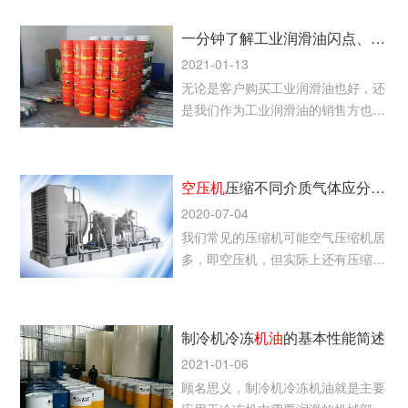
和更换润滑油是无法避免的
一分钟了解工业润滑油闪点、倾点和粘度指数等的基本定义
2021-01-13
无论是客户购买工业润滑油也好，还
是我们作为工业润滑油的销售方也
好，都需要对润滑油的基本特性的定
义了如指掌，否则有可能给生产带来
不必要的麻烦、降低生产效率，严重
空压机
压缩不同介质气体应分别选择不同的压缩
的甚至引发机械设备故障、停车等问
2020-07-04
题。
我们常见的压缩机可能空气压缩机居
多，即空压机，但实际上还有压缩其
他气体的压缩机，例如天然气压缩
机、氯化氢压缩机、氢气压缩机等。
制冷机冷冻
机油
的基本性能简述
2021-01-06
顾名思义，制冷机冷冻机油就是主要