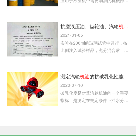
应用于冷冻机中需要润滑的机械部位
的高品质工业润滑油。由于冷冻机油
的工作温度范围大，且需要参与热传
导（散热），所以品质要求较高。
抗磨液压油、齿轮油、汽轮
机油
混
2021-01-05
实验在200ml的玻璃试管中进行，按
比例注入试验样品，充分混合后，将
试管放入50±1℃的烘箱内，静置96
小时后，观察有无沉淀、分层等情
况。
测定汽轮
机油
的抗破乳化性能的重要性
2020-07-10
破乳化度是对蒸汽轮机油的一个重要
指标，是测定在规定条件下油水分离
的时间，采用ISO6743标准将涡轮机
油按其特殊用途分五大类十二个品
种。