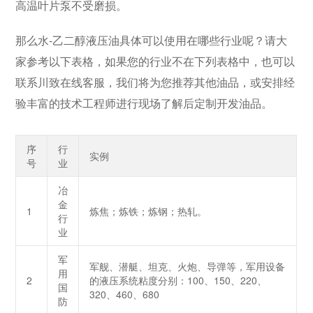
高温叶片泵不受磨损。
那么水-乙二醇液压油具体可以使用在哪些行业呢？请大
家参考以下表格，如果您的行业不在下列表格中，也可以
联系川致在线客服，我们将为您推荐其他油品，或安排经
验丰富的技术工程师进行现场了解后定制开发油品。
序
行
实例
号
业
冶
金
1
炼焦；炼铁；炼钢；热轧。
行
业
军
军舰、潜艇、坦克、火炮、导弹等，军用设备
用
2
的液压系统粘度分别：100、150、220、
国
320、460、680
防