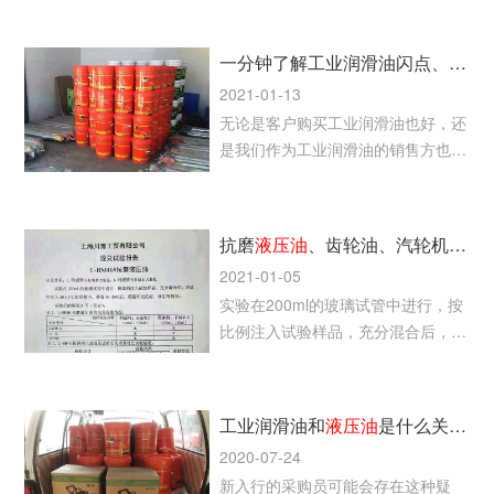
和更换润滑油是无法避免的
一分钟了解工业润滑油闪点、倾点和粘度指数等的基本定义
2021-01-13
无论是客户购买工业润滑油也好，还
是我们作为工业润滑油的销售方也
好，都需要对润滑油的基本特性的定
义了如指掌，否则有可能给生产带来
不必要的麻烦、降低生产效率，严重
抗磨
液压油
、齿轮油、汽轮机油混兑实验报告
的甚至引发机械设备故障、停车等问
2021-01-05
题。
实验在200ml的玻璃试管中进行，按
比例注入试验样品，充分混合后，将
试管放入50±1℃的烘箱内，静置96
小时后，观察有无沉淀、分层等情
况。
工业润滑油和
液压油
是什么关系？
2020-07-24
新入行的采购员可能会存在这种疑