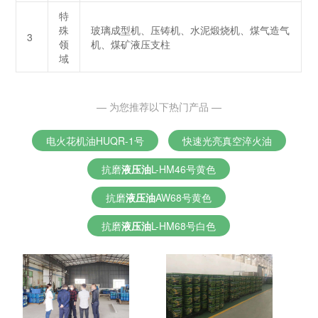
特
殊
玻璃成型机、压铸机、水泥煅烧机、煤气造气
3
领
机、煤矿液压支柱
域
— 为您推荐以下热门产品 —
电火花机油HUQR-1号
快速光亮真空淬火油
抗磨
液压油
L-HM46号黄色
抗磨
液压油
AW68号黄色
抗磨
液压油
L-HM68号白色