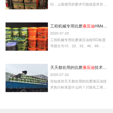
问，上级领导的要求可能就是库存告
急，快去采购工业润滑油，但机械设
备上写着的却是抗磨液压油。
工程机械专用抗磨
液压油
HM46和68号为什么颜色不同
2020-07-23
工程机械专用抗磨液压油按ISO粘度
等级分为15、22、32、46、68、
100、150号等，主要用于工程机
械、建筑机械、矿山机械等各种类型
的中、高压液压系统。
天天都在用的抗磨
液压油
技术执行标准是什么？
2020-07-22
你知道你天天都在用的抗磨液压油技
术执行标准是什么吗？川致化工将与
您分享一下抗磨液压油的一些冷知
识，欢迎参考！